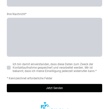
Ihre Nachricht
*
Ich bin damit einverstanden, dass diese Daten zum Zweck der
Kontaktaufnahme gespeichert und verarbeitet werden. Mir ist
bekannt, dass ich meine Einwilligung jederzeit widerrufen kann.
*
* Kennzeichnet erforderliche Felder
Jetzt Senden