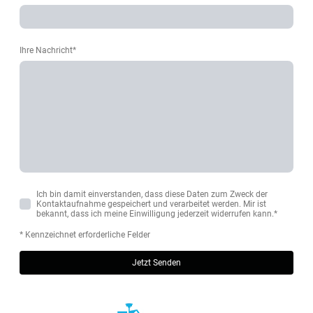
Ihre Nachricht
*
Ich bin damit einverstanden, dass diese Daten zum Zweck der
Kontaktaufnahme gespeichert und verarbeitet werden. Mir ist
bekannt, dass ich meine Einwilligung jederzeit widerrufen kann.
*
* Kennzeichnet erforderliche Felder
Jetzt Senden